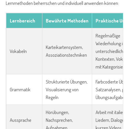
Lernmethoden beherrschen und individuell anwenden können:
Lernbereich
Bewährte Methoden
Praktische Um
Regelmäßige
Wiederholung in
Karteikartensystem,
Vokabeln
unterschiedlichen
Assoziationstechniken
Kontexten, Vokabe
mit Kategorisieru
Strukturierte Übungen,
Farbcodierte Übers
Grammatik
Visualisierung von
Satzanalysen, gez
Regeln
Übungsaufgaben
Hörübungen,
Arbeit mit italieni
Aussprache
Nachsprechen,
Liedern, Dialogen 
Aufnahmen
kurzen Videos