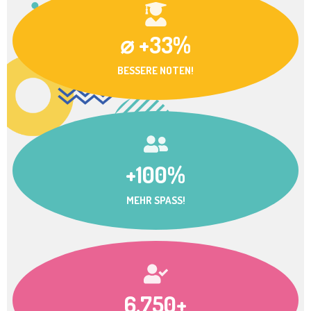
⌀ +33%
BESSERE NOTEN!
+100%
MEHR SPASS!
6.750+