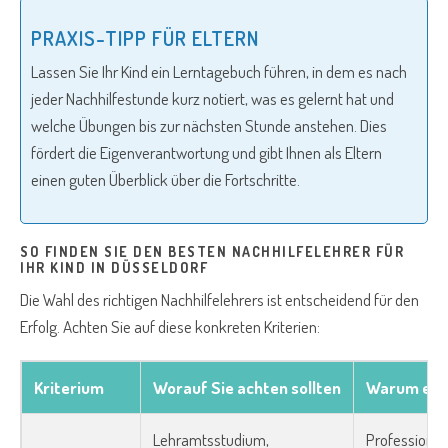
PRAXIS-TIPP FÜR ELTERN
Lassen Sie Ihr Kind ein Lerntagebuch führen, in dem es nach
jeder Nachhilfestunde kurz notiert, was es gelernt hat und
welche Übungen bis zur nächsten Stunde anstehen. Dies
fördert die Eigenverantwortung und gibt Ihnen als Eltern
einen guten Überblick über die Fortschritte.
SO FINDEN SIE DEN BESTEN NACHHILFELEHRER FÜR
IHR KIND IN DÜSSELDORF
Die Wahl des richtigen Nachhilfelehrers ist entscheidend für den
Erfolg. Achten Sie auf diese konkreten Kriterien:
Kriterium
Worauf Sie achten sollten
Warum es w
Lehramtsstudium,
Professionel