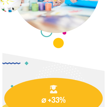
⌀ +33%