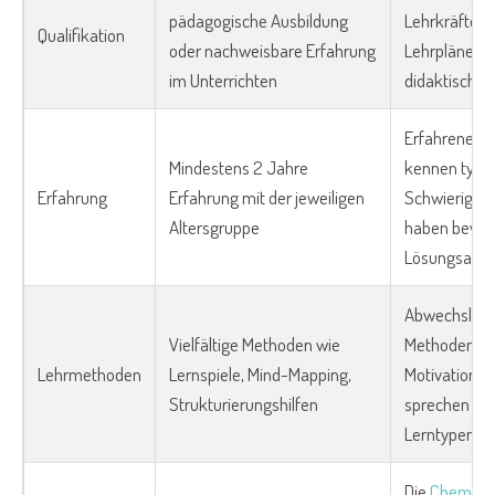
pädagogische Ausbildung
Lehrkräfte k
Qualifikation
oder nachweisbare Erfahrung
Lehrpläne u
im Unterrichten
didaktische
Erfahrene Le
Mindestens 2 Jahre
kennen typi
Erfahrung
Erfahrung mit der jeweiligen
Schwierigkei
Altersgruppe
haben bewäh
Lösungsansä
Abwechslung
Vielfältige Methoden wie
Methoden för
Lehrmethoden
Lernspiele, Mind-Mapping,
Motivation u
Strukturierungshilfen
sprechen ve
Lerntypen a
Die
Chemie
z