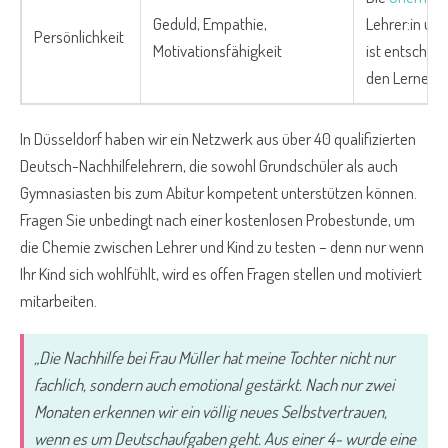
Geduld, Empathie,
Lehrer:in und
Persönlichkeit
Motivationsfähigkeit
ist entscheid
den Lernerfo
In Düsseldorf haben wir ein Netzwerk aus über 40 qualifizierten
Deutsch-Nachhilfelehrern, die sowohl Grundschüler als auch
Gymnasiasten bis zum Abitur kompetent unterstützen können.
Fragen Sie unbedingt nach einer kostenlosen Probestunde, um
die Chemie zwischen Lehrer und Kind zu testen – denn nur wenn
Ihr Kind sich wohlfühlt, wird es offen Fragen stellen und motiviert
mitarbeiten.
„Die Nachhilfe bei Frau Müller hat meine Tochter nicht nur
fachlich, sondern auch emotional gestärkt. Nach nur zwei
Monaten erkennen wir ein völlig neues Selbstvertrauen,
wenn es um Deutschaufgaben geht. Aus einer 4- wurde eine